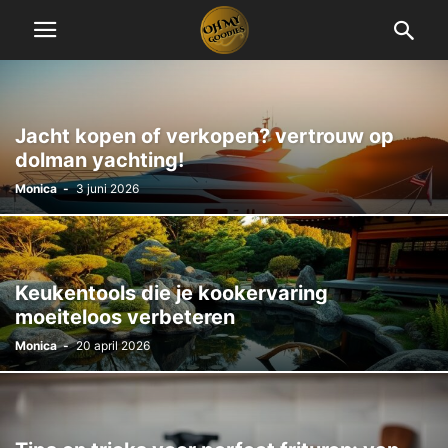
Jacht kopen of verkopen? vertrouw op
dolman yachting!
Monica
-
3 juni 2026
Keukentools die je kookervaring
moeiteloos verbeteren
Monica
-
20 april 2026