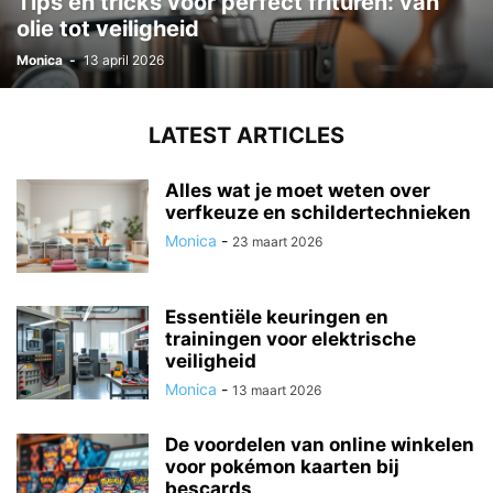
Tips en tricks voor perfect frituren: van
olie tot veiligheid
Monica
-
13 april 2026
LATEST ARTICLES
Alles wat je moet weten over
verfkeuze en schildertechnieken
Monica
-
23 maart 2026
Essentiële keuringen en
trainingen voor elektrische
veiligheid
Monica
-
13 maart 2026
De voordelen van online winkelen
voor pokémon kaarten bij
bescards